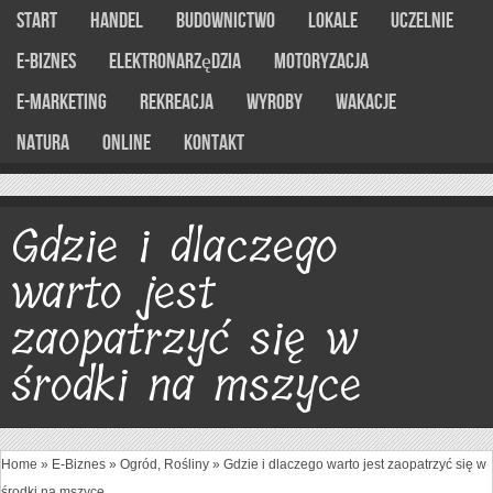
Start
Handel
Budownictwo
Lokale
Uczelnie
E-Biznes
Elektronarzędzia
Motoryzacja
E-marketing
Rekreacja
Wyroby
Wakacje
Natura
Online
Kontakt
Gdzie i dlaczego
warto jest
zaopatrzyć się w
środki na mszyce
Home
»
E-Biznes
»
Ogród, Rośliny
»
Gdzie i dlaczego warto jest zaopatrzyć się w
środki na mszyce