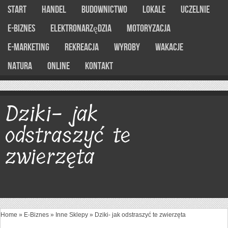
Start
Handel
Budownictwo
Lokale
Uczelnie
E-Biznes
Elektronarzędzia
Motoryzacja
E-marketing
Rekreacja
Wyroby
Wakacje
Natura
Online
Kontakt
Dziki- jak
odstraszyć te
zwierzęta
Home
»
E-Biznes
»
Inne Sklepy
»
Dziki- jak odstraszyć te zwierzęta