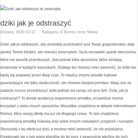
dziki jak je odstraszyć
Dodane: 2020-02-12
::
Kategoria: E-Biznes / Inne Sklepy
Dziki- jak je odstraszyć, aby przestały podchodzić pod Twoje gospodarstwo, dały
spokój Twoim bliskim, ale również zwierzętom. Są to niezwykle uparte stworzenia,
które nie sposób przestraszyć. Jest jednak kilka sposobów, które działają
doskonale w każdych warunkach. Dlatego też możesz mieć pewność, że dziki nie
będą się pojawiać przez długi czas. To między innymi armatki hukowe
gwarantujące nie tylko skuteczność, ale również bezpieczeństwo. Mają one za
zadanie mocno przestraszyć dziki jednak nie raniąc ich przy tym. Dziki, jak je
odstraszyć? To proste wystarczy wspominana armatka, oczywiście można
korzystać z wielu innych sposobów. Wszystkie znajdziesz w sklepie internetowym
Remsz, który swoją ofertę ma już od długiego czasu. To tam znajdziesz
wspomnianą armatkę hukową oraz wiele innych ciekawych urządzeń i narzędzi.
Skorzystaj z tej oferty już dziś, a możesz mieć pewność, że nie pożałujesz.
Przekonało się o tym wielu klientów do tej pory, z pewnością wkrótce do nich