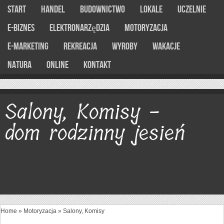
Start
Handel
Budownictwo
Lokale
Uczelnie
E-Biznes
Elektronarzędzia
Motoryzacja
E-marketing
Rekreacja
Wyroby
Wakacje
Natura
Online
Kontakt
Salony, Komisy -
dom rodzinny jesień
Home
»
Motoryzacja
»
Salony, Komisy