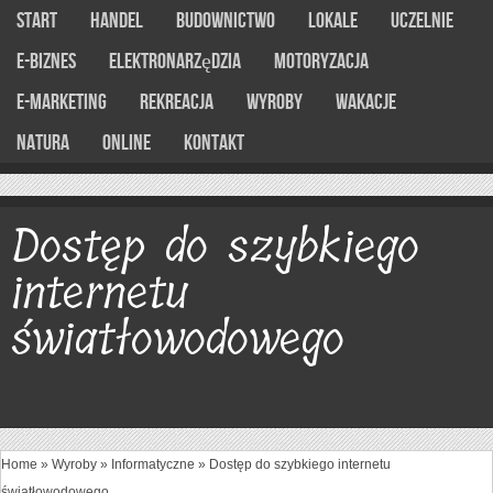
Start
Handel
Budownictwo
Lokale
Uczelnie
E-Biznes
Elektronarzędzia
Motoryzacja
E-marketing
Rekreacja
Wyroby
Wakacje
Natura
Online
Kontakt
Dostęp do szybkiego
internetu
światłowodowego
Home
»
Wyroby
»
Informatyczne
»
Dostęp do szybkiego internetu
światłowodowego