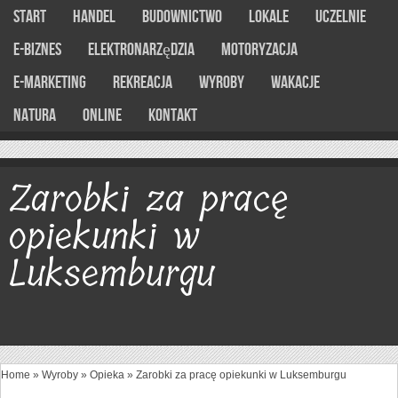
Start
Handel
Budownictwo
Lokale
Uczelnie
E-Biznes
Elektronarzędzia
Motoryzacja
E-marketing
Rekreacja
Wyroby
Wakacje
Natura
Online
Kontakt
Zarobki za pracę
opiekunki w
Luksemburgu
Home
»
Wyroby
»
Opieka
»
Zarobki za pracę opiekunki w Luksemburgu