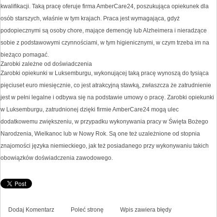
kwalifikacji. Taką pracę oferuje firma AmberCare24, poszukująca opiekunek dla
osób starszych, właśnie w tym krajach. Praca jest wymagająca, gdyż
podopiecznymi są osoby chore, mające demencję lub Alzheimera i nieradzące
sobie z podstawowymi czynnościami, w tym higienicznymi, w czym trzeba im na
bieżąco pomagać.
Zarobki zależne od doświadczenia
Zarobki opiekunki w Luksemburgu, wykonującej taką pracę wynoszą do tysiąca
pięciuset euro miesięcznie, co jest atrakcyjną stawką, zwłaszcza że zatrudnienie
jest w pełni legalne i odbywa się na podstawie umowy o pracę. Zarobki opiekunki
w Luksemburgu, zatrudnionej dzięki firmie AmberCare24 mogą ulec
dodatkowemu zwiększeniu, w przypadku wykonywania pracy w Święta Bożego
Narodzenia, Wielkanoc lub w Nowy Rok. Są one też uzależnione od stopnia
znajomości języka niemieckiego, jak też posiadanego przy wykonywaniu takich
obowiązków doświadczenia zawodowego.
Dodaj Komentarz
Poleć stronę
Wpis zawiera błędy