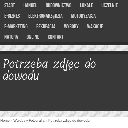
Start
Handel
Budownictwo
Lokale
Uczelnie
E-Biznes
Elektronarzędzia
Motoryzacja
E-marketing
Rekreacja
Wyroby
Wakacje
Natura
Online
Kontakt
Potrzeba zdjęc do
dowodu
Home
»
Wyroby
»
Fotografia
»
Potrzeba zdjęc do dowodu