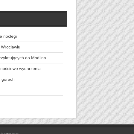
e noclegi
 Wrocławiu
rzylatujących do Modlina
znościowe wydarzenia
w górach
otheme.com