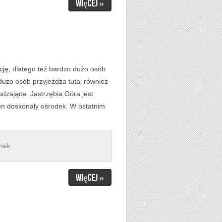
Więcej »
ację, dlatego też bardzo dużo osób
 dużo osób przyjeżdża tutaj również
dzające. Jastrzębia Góra jest
ten doskonały ośrodek. W ostatnim
ynek
Więcej »