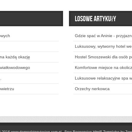
Losowe artykuły
owych
Gdzie spać w Aninie - przyjazn
Luksusowy, wytworny hotel we
 na każdą okazję
Hostel Smoszewski dla osób p
światłowodowego
Komfortowe miejsce na okolic
.
Luksusowe relaksacyjne spa 
owietrzu
Orzechy nerkowca
© 2016 www.domrodzinnyjesien.com.pl -
Free Responsive Html5 Templates
by Zer