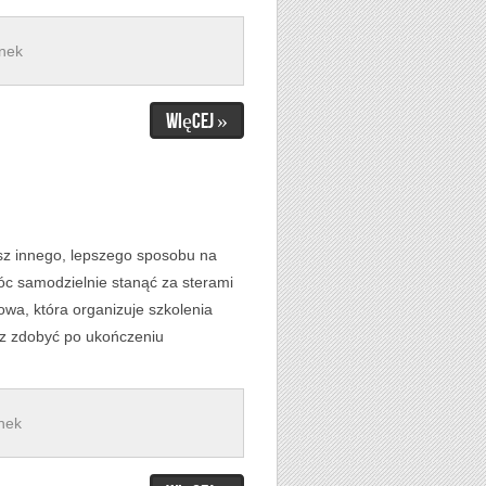
ynek
Więcej »
iesz innego, lepszego sposobu na
óc samodzielnie stanąć za sterami
owa, która organizuje szkolenia
esz zdobyć po ukończeniu
nek