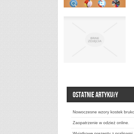
Ostatnie artykuły
Nowoczesne wzory kostek bruk
Zaopatrzenie w odzież online.
Wyjątkowe prezenty z pralinami