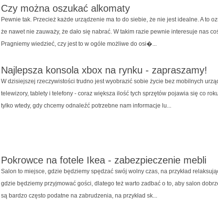
Czy można oszukać alkomaty
Pewnie tak. Przecież każde urządzenie ma to do siebie, że nie jest idealne. A to oz
że nawet nie zauważy, że dało się nabrać. W takim razie pewnie interesuje nas coś
Pragniemy wiedzieć, czy jest to w ogóle możliwe do osi�...
Najlepsza konsola xbox na rynku - zapraszamy!
W dzisiejszej rzeczywistości trudno jest wyobrazić sobie życie bez mobilnych urzą
telewizory, tablety i telefony - coraz większa ilość tych sprzętów pojawia się co r
tylko wtedy, gdy chcemy odnaleźć potrzebne nam informacje lu...
Pokrowce na fotele Ikea - zabezpieczenie mebli
Salon to miejsce, gdzie będziemy spędzać swój wolny czas, na przykład relaksując 
gdzie będziemy przyjmować gości, dlatego też warto zadbać o to, aby salon dobrz
są bardzo często podatne na zabrudzenia, na przykład sk...