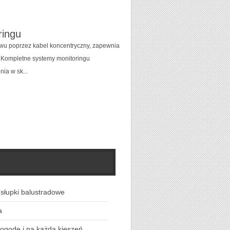
ringu
wu poprzez kabel koncentryczny, zapewnia
. Kompletne systemy monitoringu
ia w sk...
. słupki balustradowe
a
pogodę i na każdą kieszeń