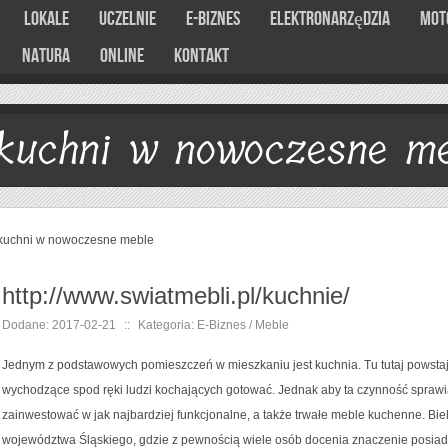
Lokale
Uczelnie
E-Biznes
Elektronarzędzia
Mot
Natura
Online
Kontakt
kuchni w nowoczesne me
kuchni w nowoczesne meble
http://www.swiatmebli.pl/kuchnie/
Dodane: 2017-02-21
::
Kategoria: E-Biznes / Meble
Jednym z podstawowych pomieszczeń w mieszkaniu jest kuchnia. Tu tutaj powstaj
wychodzące spod ręki ludzi kochających gotować. Jednak aby ta czynność sprawi
zainwestować w jak najbardziej funkcjonalne, a także trwałe meble kuchenne. Bie
województwa Śląskiego, gdzie z pewnością wiele osób docenia znaczenie posi