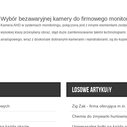
Wybór bezawaryjnej kamery do firmowego monito
Kamera AHD w systemach monitoringu, połączona jest z innymi elementami zesta
wysokiej klasy przesyłany obraz, stąd duże zainteresowanie takimi technologiami
analogowego, wraz z doskonale dobranymi kamerami i rejestratorami, są do kupien
Losowe artykuły
owych
Zig Zak - firma oferująca m.in
Chemia do zmywarki hurtowni
 na każdą okazję
Uniwerasalne botki na każdą 