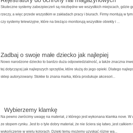
Rejestratory do ochrony hal magazynowych
Skuteczne systemy zabezpieczeń są niezbędne we wszystkich miejscach, gdzie g
rzeczy, a więc przede wszystkim w zakładach pracy i biurach. Firmy montują w t
czy systemy telewizyjne, które na bieżąco monitorują wszystkie obiekty i ...
Zadbaj o swoje małe dziecko jak najlepiej
Nowo narodzone dziecko to bardzo duża odpowiedzialność, a także znaczna inwes
tej dotyczącej jak najlepszych sprzętów, które służą do jego opieki. Dlatego naj
sklep autoryzowany. Stokke to znana marka, która produkuje akcesori...
Wybierzemy klamkę
Na pewno zwrócimy uwagę na materiał, z którego jest wykonana klamka nove. W
ze stopem cynku. Jest to o tyle dobry materiał, że nie ściera się łatwo, jest całkie
wykończenie w wielu kolorach. Dzięki temu możemy uzyskać różne wa...