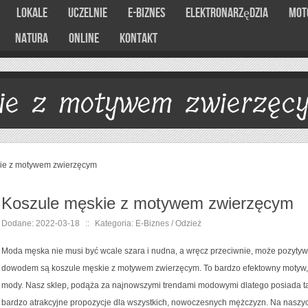
Lokale
Uczelnie
E-Biznes
Elektronarzędzia
Mot
Natura
Online
Kontakt
ie z motywem zwierzęc
ie z motywem zwierzęcym
Koszule męskie z motywem zwierzęcym
Dodane: 2022-03-18
::
Kategoria: E-Biznes / Odzież
Moda męska nie musi być wcale szara i nudna, a wręcz przeciwnie, może pozytyw
dowodem są koszule męskie z motywem zwierzęcym. To bardzo efektowny motyw, 
mody. Nasz sklep, podąża za najnowszymi trendami modowymi dlatego posiada t
bardzo atrakcyjne propozycje dla wszystkich, nowoczesnych mężczyzn. Na naszych 