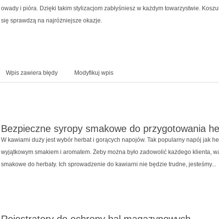
owady i pióra. Dzięki takim stylizacjom zabłyśniesz w każdym towarzystwie. Kos
się sprawdzą na najróżniejsze okazje.
Wpis zawiera błędy
Modyfikuj wpis
Bezpieczne syropy smakowe do przygotowania he
W kawiarni duży jest wybór herbat i gorących napojów. Tak popularny napój jak h
wyjątkowym smakiem i aromatem. Żeby można było zadowolić każdego klienta, w
smakowe do herbaty. Ich sprowadzenie do kawiarni nie będzie trudne, jesteśmy...