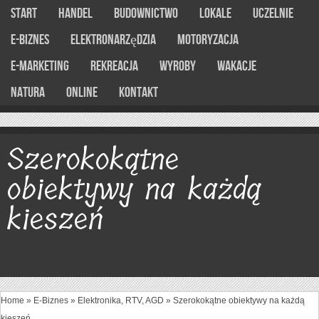
Start
Handel
Budownictwo
Lokale
Uczelnie
E-Biznes
Elektronarzędzia
Motoryzacja
E-marketing
Rekreacja
Wyroby
Wakacje
Natura
Online
Kontakt
Szerokokątne
obiektywy na każdą
kieszeń
Home
»
E-Biznes
»
Elektronika, RTV, AGD
»
Szerokokątne obiektywy na każdą
kieszeń