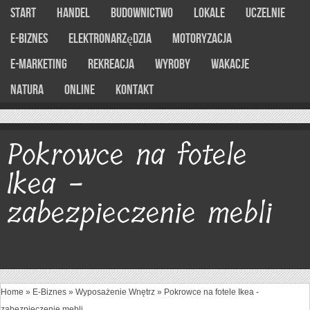
Start
Handel
Budownictwo
Lokale
Uczelnie
E-Biznes
Elektronarzędzia
Motoryzacja
E-marketing
Rekreacja
Wyroby
Wakacje
Natura
Online
Kontakt
Pokrowce na fotele
Ikea -
zabezpieczenie mebli
Home
»
E-Biznes
»
Wyposażenie Wnętrz
»
Pokrowce na fotele Ikea -
zabezpieczenie mebli