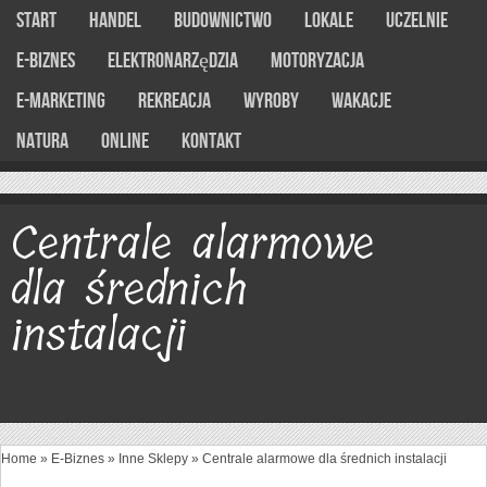
Start
Handel
Budownictwo
Lokale
Uczelnie
E-Biznes
Elektronarzędzia
Motoryzacja
E-marketing
Rekreacja
Wyroby
Wakacje
Natura
Online
Kontakt
Centrale alarmowe
dla średnich
instalacji
Home
»
E-Biznes
»
Inne Sklepy
»
Centrale alarmowe dla średnich instalacji