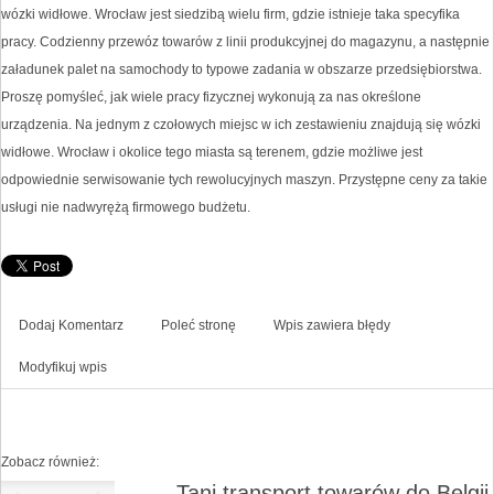
wózki widłowe. Wrocław jest siedzibą wielu firm, gdzie istnieje taka specyfika
pracy. Codzienny przewóz towarów z linii produkcyjnej do magazynu, a następnie
załadunek palet na samochody to typowe zadania w obszarze przedsiębiorstwa.
Proszę pomyśleć, jak wiele pracy fizycznej wykonują za nas określone
urządzenia. Na jednym z czołowych miejsc w ich zestawieniu znajdują się wózki
widłowe. Wrocław i okolice tego miasta są terenem, gdzie możliwe jest
odpowiednie serwisowanie tych rewolucyjnych maszyn. Przystępne ceny za takie
usługi nie nadwyrężą firmowego budżetu.
Dodaj Komentarz
Poleć stronę
Wpis zawiera błędy
Modyfikuj wpis
Zobacz również:
Tani transport towarów do Belgii