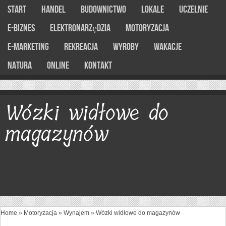
Start
Handel
Budownictwo
Lokale
Uczelnie
E-Biznes
Elektronarzędzia
Motoryzacja
E-marketing
Rekreacja
Wyroby
Wakacje
Natura
Online
Kontakt
Wózki widłowe do
magazynów
Home
»
Motoryzacja
»
Wynajem
»
Wózki widłowe do magazynów