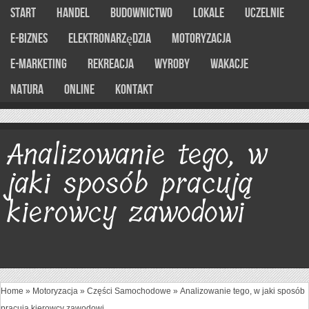
Start
Handel
Budownictwo
Lokale
Uczelnie
E-Biznes
Elektronarzędzia
Motoryzacja
E-marketing
Rekreacja
Wyroby
Wakacje
Natura
Online
Kontakt
Analizowanie tego, w
jaki sposób pracują
kierowcy zawodowi
Home
»
Motoryzacja
»
Części Samochodowe
»
Analizowanie tego, w jaki sposób
pracują kierowcy zawodowi