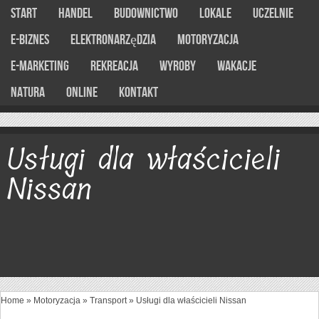
Start
Handel
Budownictwo
Lokale
Uczelnie
E-Biznes
Elektronarzędzia
Motoryzacja
E-marketing
Rekreacja
Wyroby
Wakacje
Natura
Online
Kontakt
Usługi dla właścicieli
Nissan
Home
»
Motoryzacja
»
Transport
»
Usługi dla właścicieli Nissan