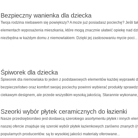
Bezpieczny wanienka dla dziecka
Twoja rodzina niebawem się powiększy? A może już posiadasz pociechę? Jeśli ta
elementach wyposażenia mieszkania, które mogą znacznie ułatwić opiekę nad dzi
niezbędna w każdym domu z niemowlakiem. Dzięki jej zastosowaniu mycie poci...
Śpiworek dla dziecka
Śpiworek dla niemowlaka to jeden z podstawowych elementów każdej wyprawki d
bezpieczeństwo oraz komfort swojej pociechy powinni wybierać produkty sprawdzon
ciekawym designem, ale przede wszystkim wysoką jakością. Starannie wykonane, t
Szeorki wybór płytek ceramicznych do łazienki
Nasze przedsiębiorstwo jest dostawcą szerokiego asortymentu płytek i innych e
naszej ofercie znajduje się szeroki wybór płytek łazienkowych zarówno znanych (np
popularnych producentów. są to wysokiej jakości materiały oferowane...