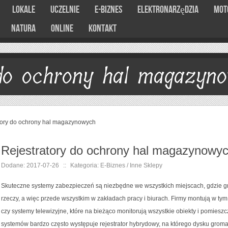
Lokale
Uczelnie
E-Biznes
Elektronarzędzia
Mot
Natura
Online
Kontakt
 do ochrony hal magazyn
tory do ochrony hal magazynowych
Rejestratory do ochrony hal magazynowy
Dodane: 2017-07-26
::
Kategoria: E-Biznes / Inne Sklepy
Skuteczne systemy zabezpieczeń są niezbędne we wszystkich miejscach, gdzie g
rzeczy, a więc przede wszystkim w zakładach pracy i biurach. Firmy montują w t
czy systemy telewizyjne, które na bieżąco monitorują wszystkie obiekty i pomies
systemów bardzo często występuje rejestrator hybrydowy, na którego dysku grom