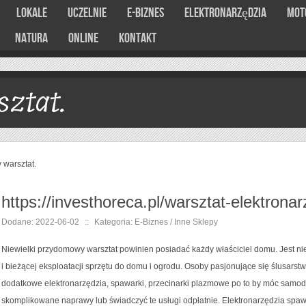
Lokale
Uczelnie
E-Biznes
Elektronarzędzia
Mot
Natura
Online
Kontakt
sztat.
 warsztat.
https://investhoreca.pl/warsztat-elektrona
Dodane: 2022-06-02
::
Kategoria: E-Biznes / Inne Sklepy
Niewielki przydomowy warsztat powinien posiadać każdy właściciel domu. Jest 
i bieżącej eksploatacji sprzętu do domu i ogrodu. Osoby pasjonujące się ślusarst
dodatkowe elektronarzędzia, spawarki, przecinarki plazmowe po to by móc samod
skomplikowane naprawy lub świadczyć te usługi odpłatnie. Elektronarzędzia spaw