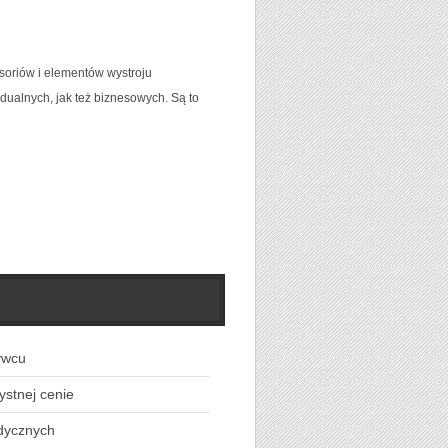
soriów i elementów wystroju
dualnych, jak też biznesowych. Są to
ywcu
ystnej cenie
dycznych