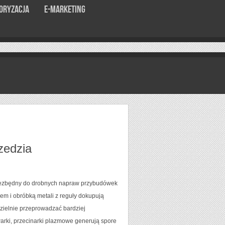
oryzacja
E-marketing
rzedzia
niezbędny do drobnych napraw przybudówek
wem i obróbką metali z reguły dokupują
zielnie przeprowadzać bardziej
arki, przecinarki plazmowe generują spore