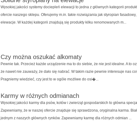
Solidne styropiany na elewacje
Wysokiej jakości systemy dociepleń elewacji to jedna z głównych kategorii prod
ofercie naszego sklepu. Oferujemy m.in. takie rozwiązania jak styropian fasadowy, 
elewacje. W każdej kategorii znajdują się produkty kilku renomowanych m...
Czy można oszukać alkomaty
Pewnie tak. Przecież każde urządzenie ma to do siebie, że nie jest idealne. A to oz
że nawet nie zauważy, że dało się nabrać. W takim razie pewnie interesuje nas coś
Pragniemy wiedzieć, czy jest to w ogóle możliwe do osi�...
Karmy w różnych odmianach
Wysokiej jakości karmy dla psów, kotów i zwierząt gospodarskich to główna specj
Zapewniamy, że w naszej ofercie znajduje się sprawdzona, oryginalna karma. Biał
jednym z naszych głównych rynków. Zapewniamy karmę dla różnych odmian ...