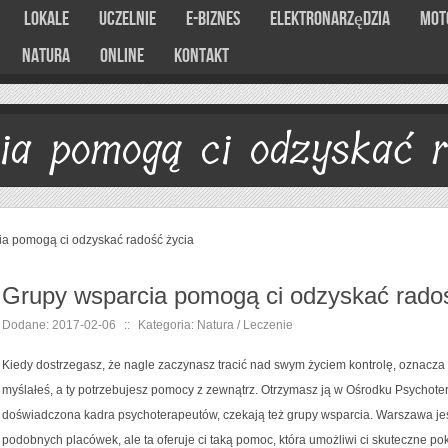
Lokale
Uczelnie
E-Biznes
Elektronarzędzia
Mot
Natura
Online
Kontakt
ia pomogą ci odzyskać r
ia pomogą ci odzyskać radość życia
Grupy wsparcia pomogą ci odzyskać radoś
Dodane: 2017-02-06
::
Kategoria: Natura / Leczenie
Kiedy dostrzegasz, że nagle zaczynasz tracić nad swym życiem kontrolę, oznacza t
myślałeś, a ty potrzebujesz pomocy z zewnątrz. Otrzymasz ją w Ośrodku Psychote
doświadczona kadra psychoterapeutów, czekają też grupy wsparcia. Warszawa jest
podobnych placówek, ale ta oferuje ci taką pomoc, która umożliwi ci skuteczne po