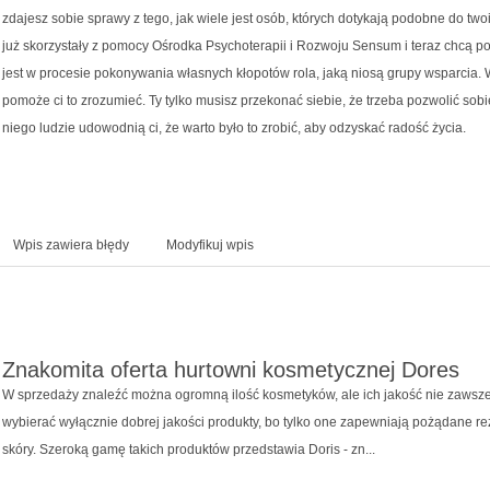
zdajesz sobie sprawy z tego, jak wiele jest osób, których dotykają podobne do two
już skorzystały z pomocy Ośrodka Psychoterapii i Rozwoju Sensum i teraz chcą p
jest w procesie pokonywania własnych kłopotów rola, jaką niosą grupy wsparcia. 
pomoże ci to zrozumieć. Ty tylko musisz przekonać siebie, że trzeba pozwolić so
niego ludzie udowodnią ci, że warto było to zrobić, aby odzyskać radość życia.
Wpis zawiera błędy
Modyfikuj wpis
Znakomita oferta hurtowni kosmetycznej Dores
W sprzedaży znaleźć można ogromną ilość kosmetyków, ale ich jakość nie zawsze
wybierać wyłącznie dobrej jakości produkty, bo tylko one zapewniają pożądane rez
skóry. Szeroką gamę takich produktów przedstawia Doris - zn...