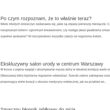
Po czym rozpoznam, że to właśnie teraz?
Wiele młodych dziewczyn zastanawia się, jakie są objawy pierwszej miesiączki. C
nieopisanym bólem i ogromnym krwawieniem, czy nastąpi jakaś gwałtowna zmiana
zupełnie spokojnie? W rzeczywistości wszystko zależy od organizmu kobiet...
Ekskluzywny salon urody w centrum Warszawy
W trosce o piękny wygląd i utrzymywanie naszej skóry w idealnej kondycji warto
(Warszawa) który będziemy regularnie odwiedzać. Szeroki zakres zabiegowy oraz 
proponujący wiele kuracji z obszaru medycyny estetycznej, jak na przykład ws...
Smaczny błonnik jabłkowy do picia