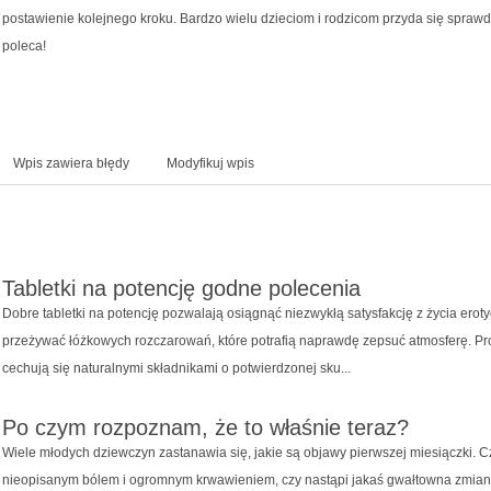
postawienie kolejnego kroku. Bardzo wielu dzieciom i rodzicom przyda się spra
poleca!
Wpis zawiera błędy
Modyfikuj wpis
Tabletki na potencję godne polecenia
Dobre tabletki na potencję pozwalają osiągnąć niezwykłą satysfakcję z życia erot
przeżywać łóżkowych rozczarowań, które potrafią naprawdę zepsuć atmosferę. Pr
cechują się naturalnymi składnikami o potwierdzonej sku...
Po czym rozpoznam, że to właśnie teraz?
Wiele młodych dziewczyn zastanawia się, jakie są objawy pierwszej miesiączki. C
nieopisanym bólem i ogromnym krwawieniem, czy nastąpi jakaś gwałtowna zmiana