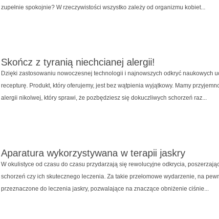
zupełnie spokojnie? W rzeczywistości wszystko zależy od organizmu kobiet...
Skończ z tyranią niechcianej alergii!
Dzięki zastosowaniu nowoczesnej technologii i najnowszych odkryć naukowych u
recepturę. Produkt, który oferujemy, jest bez wątpienia wyjątkowy. Mamy przyje
alergii nikolwej, który sprawi, że pozbędziesz się dokuczliwych schorzeń raz...
Aparatura wykorzystywana w terapii jaskry
W okulistyce od czasu do czasu przydarzają się rewolucyjne odkrycia, poszerzają
schorzeń czy ich skutecznego leczenia. Za takie przełomowe wydarzenie, na pewn
przeznaczone do leczenia jaskry, pozwalające na znaczące obniżenie ciśnie...