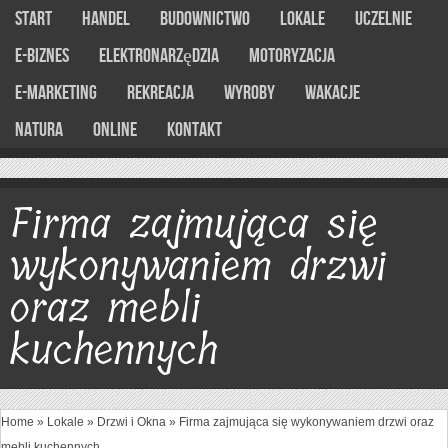
Start
Handel
Budownictwo
Lokale
Uczelnie
E-Biznes
Elektronarzędzia
Motoryzacja
E-marketing
Rekreacja
Wyroby
Wakacje
Natura
Online
Kontakt
Firma zajmująca się
wykonywaniem drzwi
oraz mebli
kuchennych
Home
»
Lokale
»
Drzwi i Okna
»
Firma zajmująca się wykonywaniem drzwi oraz
mebli kuchennych