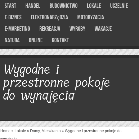
Start
Handel
Budownictwo
Lokale
Uczelnie
E-Biznes
Elektronarzędzia
Motoryzacja
E-marketing
Rekreacja
Wyroby
Wakacje
Natura
Online
Kontakt
Wygodne i
przestronne pokoje
do wynajęcia
Home
»
Lokale
»
Domy, Mieszkania
»
Wygodne i przestronne pokoje do
wynajęcia