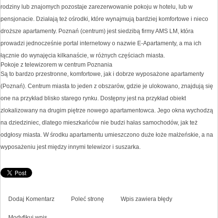
rodziny lub znajomych pozostaje zarezerwowanie pokoju w hotelu, lub w
pensjonacie. Działają też ośrodki, które wynajmują bardziej komfortowe i nieco
droższe apartamenty. Poznań (centrum) jest siedzibą firmy AMS LM, która
prowadzi jednocześnie portal internetowy o nazwie E-Apartamenty, a ma ich
łącznie do wynajęcia kilkanaście, w różnych częściach miasta.
Pokoje z telewizorem w centrum Poznania
Są to bardzo przestronne, komfortowe, jak i dobrze wyposażone apartamenty
(Poznań). Centrum miasta to jeden z obszarów, gdzie je ulokowano, znajdują się
one na przykład blisko starego rynku. Dostępny jest na przykład obiekt
zlokalizowany na drugim piętrze nowego apartamentowca. Jego okna wychodzą
na dziedziniec, dlatego mieszkańców nie budzi hałas samochodów, jak też
odgłosy miasta. W środku apartamentu umieszczono duże łoże małżeńskie, a na
wyposażeniu jest między innymi telewizor i suszarka.
Dodaj Komentarz
Poleć stronę
Wpis zawiera błędy
Modyfikuj wpis