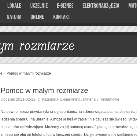
Lokale
Uczelnie
E-Biznes
Elektronarzędzia
Mot
Natura
Online
Kontakt
ym rozmiarze
we
»
Pomoc w małym rozmiarze
Pomoc w małym rozmiarze
Dodane: 2021-02-22
::
Kategoria: E-marketing / Materiały Reklamowe
Na pewno nieraz przydarzyła ci się spontaniczna i denerwująca plama. Jesteś na 
jedzenia spadł Ci na ubranie. A może jesteś w trasie i nie czujesz się świeżo. W ta
chusteczka odświeżająca. Możemy za jej pomocą usunąć plamę ale również się 
zmieści się etui od telefonu lub w kieszeni spodni. Dzięki swojemu niewielkiemu