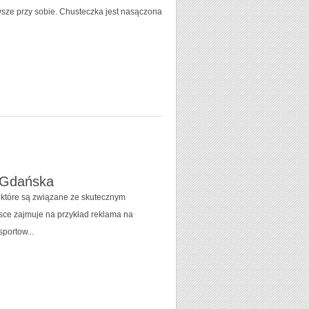
wsze przy sobie. Chusteczka jest nasączona
 Gdańska
 które są związane ze skutecznym
jsce zajmuje na przykład reklama na
portow...