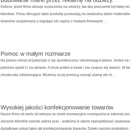
Budowanie marki przez reklamę na odzieży.
Dobrze, jeżeli firma stosuje oznaczenia na odzieży, tak aby pracownik był łatwy 
klientowi. Firmy oferujące takie produkty pozwalają na swobodny dobór materia
dowolnie uzupełniana o logotypy lub napisy z hasłami firmowymi. ...
Pomoc w małym rozmiarze
Na pewno nieraz przydarzyła ci się spontaniczna i denerwująca plama. Jesteś na 
jedzenia spadł Ci na ubranie. A może jesteś w trasie i nie czujesz się świeżo. W ta
chusteczka odświeżająca. Możemy za jej pomocą usunąć plamę ale ró...
Wysokiej jakości konfekcjonowanie towarów
Nasza firma od wielu lat wdraża na rynek innowacyjne rozwiązania w zakresie 
zlecenie klientów szeroki zakres prac - jesteśmy w stanie zaprojektować opakowa
dodatkowe usługi takie jak konfekcjonowanie towarów. Dzięki naszym produktom..