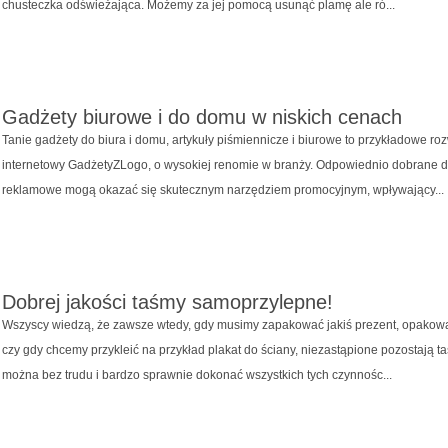
chusteczka odświeżająca. Możemy za jej pomocą usunąć plamę ale ró...
Gadżety biurowe i do domu w niskich cenach
Tanie gadżety do biura i domu, artykuły piśmiennicze i biurowe to przykładowe ro
internetowy GadżetyZLogo, o wysokiej renomie w branży. Odpowiednio dobrane do
reklamowe mogą okazać się skutecznym narzędziem promocyjnym, wpływający...
Dobrej jakości taśmy samoprzylepne!
Wszyscy wiedzą, że zawsze wtedy, gdy musimy zapakować jakiś prezent, opakowa
czy gdy chcemy przykleić na przykład plakat do ściany, niezastąpione pozostają
można bez trudu i bardzo sprawnie dokonać wszystkich tych czynnośc...