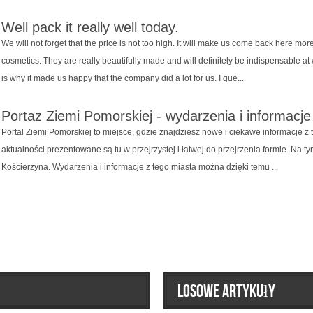
Well pack it really well today.
We will not forget that the price is not too high. It will make us come back here mo
cosmetics. They are really beautifully made and will definitely be indispensable a
is why it made us happy that the company did a lot for us. I gue...
Portaz Ziemi Pomorskiej - wydarzenia i informacje
Portal Ziemi Pomorskiej to miejsce, gdzie znajdziesz nowe i ciekawe informacje z
aktualności prezentowane są tu w przejrzystej i łatwej do przejrzenia formie. Na t
Kościerzyna. Wydarzenia i informacje z tego miasta można dzięki temu ...
Losowe artykuły