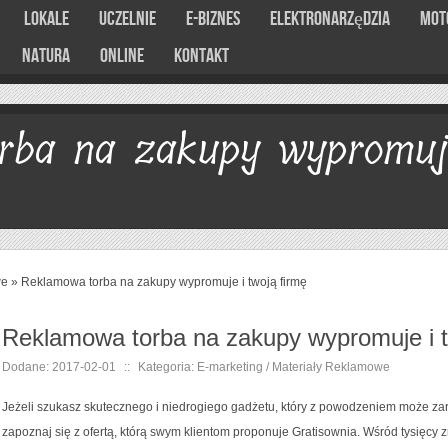
Lokale
Uczelnie
E-Biznes
Elektronarzędzia
Mot
Natura
Online
Kontakt
rba na zakupy wypromuj
we
»
Reklamowa torba na zakupy wypromuje i twoją firmę
Reklamowa torba na zakupy wypromuje i t
Dodane: 2017-02-01
::
Kategoria: E-marketing / Materiały Reklamowe
Jeżeli szukasz skutecznego i niedrogiego gadżetu, który z powodzeniem może zar
zapoznaj się z ofertą, którą swym klientom proponuje Gratisownia. Wśród tysięcy