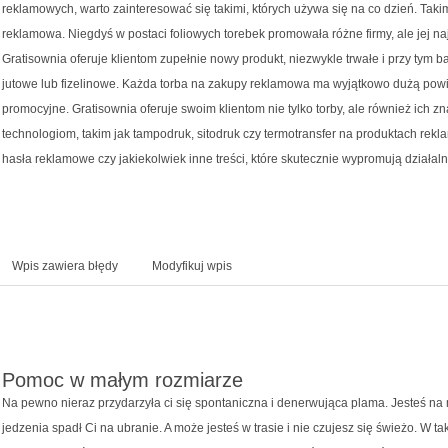
reklamowych, warto zainteresować się takimi, których używa się na co dzień. Tak
reklamowa. Niegdyś w postaci foliowych torebek promowała różne firmy, ale jej n
Gratisownia oferuje klientom zupełnie nowy produkt, niezwykle trwałe i przy tym b
jutowe lub fizelinowe. Każda torba na zakupy reklamowa ma wyjątkowo dużą powie
promocyjne. Gratisownia oferuje swoim klientom nie tylko torby, ale również ich
technologiom, takim jak tampodruk, sitodruk czy termotransfer na produktach rekla
hasła reklamowe czy jakiekolwiek inne treści, które skutecznie wypromują działaln
Wpis zawiera błędy
Modyfikuj wpis
Pomoc w małym rozmiarze
Na pewno nieraz przydarzyła ci się spontaniczna i denerwująca plama. Jesteś na 
jedzenia spadł Ci na ubranie. A może jesteś w trasie i nie czujesz się świeżo. W ta