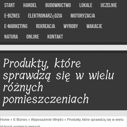
Start
Handel
Budownictwo
Lokale
Uczelnie
E-Biznes
Elektronarzędzia
Motoryzacja
E-marketing
Rekreacja
Wyroby
Wakacje
Natura
Online
Kontakt
Produkty, które
sprawdzą się w wielu
różnych
pomieszczeniach
Home
»
E-Biznes
»
Wyposażenie Wnętrz
»
Produkty, które sprawdzą się w wielu
różnych pomieszczeniach