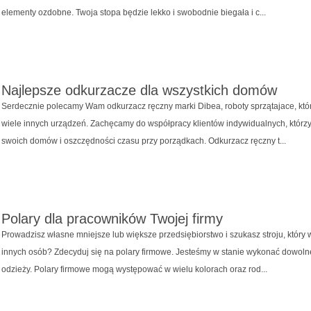
elementy ozdobne. Twoja stopa będzie lekko i swobodnie biegała i c...
Najlepsze odkurzacze dla wszystkich domów
Serdecznie polecamy Wam odkurzacz ręczny marki Dibea, roboty sprzątajace, któ
wiele innych urządzeń. Zachęcamy do współpracy klientów indywidualnych, któr
swoich domów i oszczędności czasu przy porządkach. Odkurzacz ręczny t...
Polary dla pracowników Twojej firmy
Prowadzisz własne mniejsze lub większe przedsiębiorstwo i szukasz stroju, który
innych osób? Zdecyduj się na polary firmowe. Jesteśmy w stanie wykonać dowolne
odzieży. Polary firmowe mogą występować w wielu kolorach oraz rod...