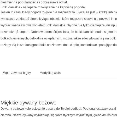
niezmienną popularnością i dobrą sławą od lat.
Botki damskie - najlepsze rozwiązanie na kapryśną pogodę.
Jesień to czas, kiedy pogoda zwykle nie rozpieszcza. Bywa, że jest w kratkę lub n
tym czasie zakładać ciepłe kryjące obuwie, które rozgrzeje stopy i nie pozwoli 
wybrać każda stylowa kobieta? Botki damskie. Są one nie tylko cieplejsze, niż np.
przemoknąć stopom. Dobra wiadomość jest taka, że botki damskie nadal są modn
botkach jesiennych, delikatnie ocieplanych, można także zdecydować się na botki
roztopy. Są także dostępne botki na zimowe dni - ciepłe, komfortowe i pasujące d
Wpis zawiera błędy
Modyfikuj wpis
Miękkie dywany beżowe
Dywany beżowe kolorystycznie pasują do Twojej podłogi. Podłoga jest zazwyczaj
ciemna. Nasze dywany wyróżniają się fantastycznym wyrazistym, głębokim kolorem