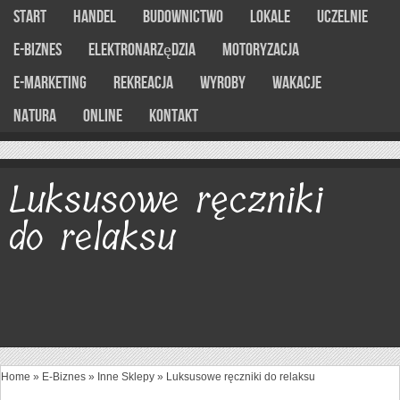
Start
Handel
Budownictwo
Lokale
Uczelnie
E-Biznes
Elektronarzędzia
Motoryzacja
E-marketing
Rekreacja
Wyroby
Wakacje
Natura
Online
Kontakt
Luksusowe ręczniki
do relaksu
Home
»
E-Biznes
»
Inne Sklepy
»
Luksusowe ręczniki do relaksu