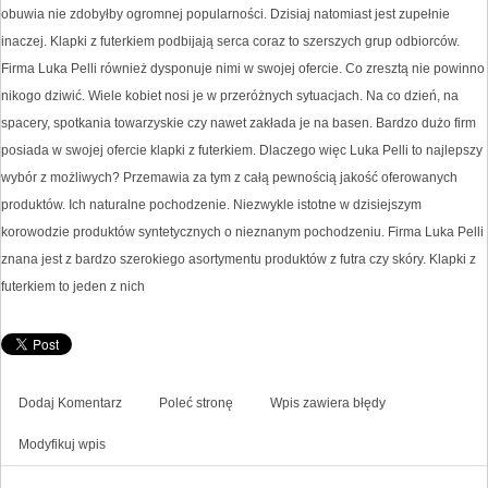
obuwia nie zdobyłby ogromnej popularności. Dzisiaj natomiast jest zupełnie
inaczej. Klapki z futerkiem podbijają serca coraz to szerszych grup odbiorców.
Firma Luka Pelli również dysponuje nimi w swojej ofercie. Co zresztą nie powinno
nikogo dziwić. Wiele kobiet nosi je w przeróżnych sytuacjach. Na co dzień, na
spacery, spotkania towarzyskie czy nawet zakłada je na basen. Bardzo dużo firm
posiada w swojej ofercie klapki z futerkiem. Dlaczego więc Luka Pelli to najlepszy
wybór z możliwych? Przemawia za tym z całą pewnością jakość oferowanych
produktów. Ich naturalne pochodzenie. Niezwykle istotne w dzisiejszym
korowodzie produktów syntetycznych o nieznanym pochodzeniu. Firma Luka Pelli
znana jest z bardzo szerokiego asortymentu produktów z futra czy skóry. Klapki z
futerkiem to jeden z nich
Dodaj Komentarz
Poleć stronę
Wpis zawiera błędy
Modyfikuj wpis