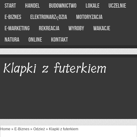
Start
Handel
Budownictwo
Lokale
Uczelnie
E-Biznes
Elektronarzędzia
Motoryzacja
E-marketing
Rekreacja
Wyroby
Wakacje
Natura
Online
Kontakt
Klapki z futerkiem
Home
»
E-Biznes
»
Odzież
»
Klapki z futerkiem