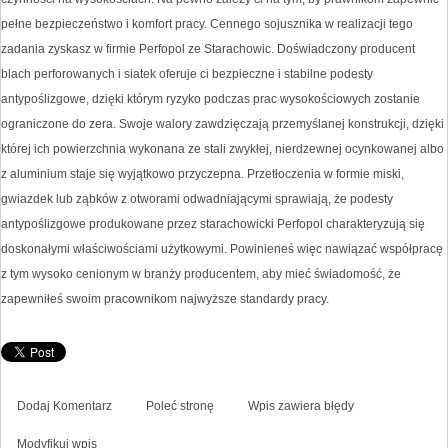
pełne bezpieczeństwo i komfort pracy. Cennego sojusznika w realizacji tego
zadania zyskasz w firmie Perfopol ze Starachowic. Doświadczony producent
blach perforowanych i siatek oferuje ci bezpieczne i stabilne podesty
antypoślizgowe, dzięki którym ryzyko podczas prac wysokościowych zostanie
ograniczone do zera. Swoje walory zawdzięczają przemyślanej konstrukcji, dzięki
której ich powierzchnia wykonana ze stali zwykłej, nierdzewnej ocynkowanej albo
z aluminium staje się wyjątkowo przyczepna. Przetłoczenia w formie miski,
gwiazdek lub ząbków z otworami odwadniającymi sprawiają, że podesty
antypoślizgowe produkowane przez starachowicki Perfopol charakteryzują się
doskonałymi właściwościami użytkowymi. Powinieneś więc nawiązać współpracę
z tym wysoko cenionym w branży producentem, aby mieć świadomość, że
zapewniłeś swoim pracownikom najwyższe standardy pracy.
Dodaj Komentarz
Poleć stronę
Wpis zawiera błędy
Modyfikuj wpis