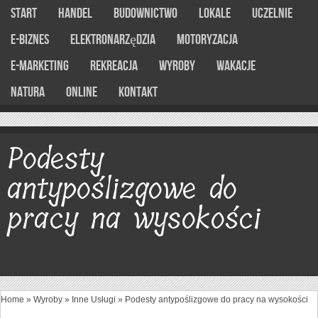
Start
Handel
Budownictwo
Lokale
Uczelnie
E-Biznes
Elektronarzędzia
Motoryzacja
E-marketing
Rekreacja
Wyroby
Wakacje
Natura
Online
Kontakt
Podesty
antypoślizgowe do
pracy na wysokości
Home
»
Wyroby
»
Inne Usługi
»
Podesty antypoślizgowe do pracy na wysokości