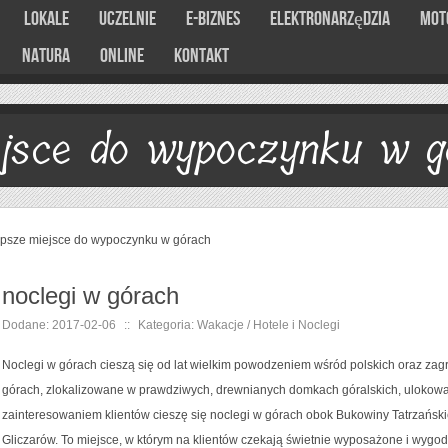
Lokale
Uczelnie
E-Biznes
Elektronarzędzia
Mot
Natura
Online
Kontakt
ejsce do wypoczynku w g
epsze miejsce do wypoczynku w górach
noclegi w górach
Dodane: 2017-02-06
::
Kategoria: Wakacje / Hotele i Noclegi
Noclegi w górach cieszą się od lat wielkim powodzeniem wśród polskich oraz zag
górach, zlokalizowane w prawdziwych, drewnianych domkach góralskich, ulokowan
zainteresowaniem klientów cieszę się noclegi w górach obok Bukowiny Tatrzański
Gliczarów. To miejsce, w którym na klientów czekają świetnie wyposażone i wygo