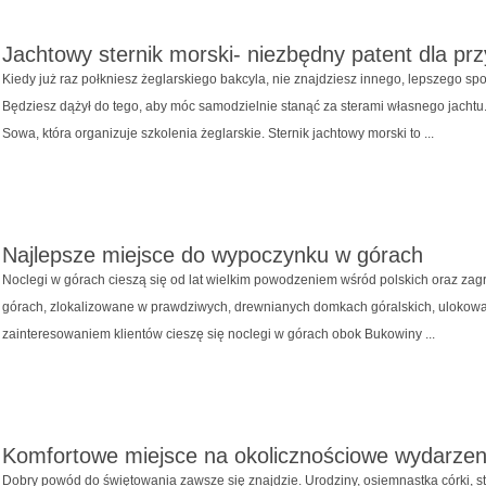
Jachtowy sternik morski- niezbędny patent dla pr
Kiedy już raz połkniesz żeglarskiego bakcyla, nie znajdziesz innego, lepszego 
Będziesz dążył do tego, aby móc samodzielnie stanąć za sterami własnego jachtu.
Sowa, która organizuje szkolenia żeglarskie. Sternik jachtowy morski to ...
Najlepsze miejsce do wypoczynku w górach
Noclegi w górach cieszą się od lat wielkim powodzeniem wśród polskich oraz zag
górach, zlokalizowane w prawdziwych, drewnianych domkach góralskich, ulokowan
zainteresowaniem klientów cieszę się noclegi w górach obok Bukowiny ...
Komfortowe miejsce na okolicznościowe wydarzen
Dobry powód do świętowania zawsze się znajdzie. Urodziny, osiemnastka córki, st