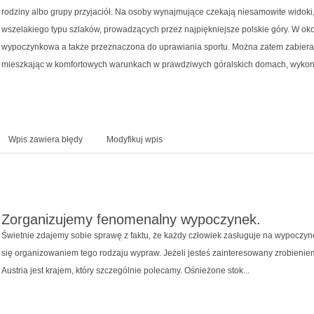
rodziny albo grupy przyjaciół. Na osoby wynajmujące czekają niesamowite widoki, 
wszelakiego typu szlaków, prowadzących przez najpiękniejsze polskie góry. W okoli
wypoczynkowa a także przeznaczona do uprawiania sportu. Można zatem zabierać 
mieszkając w komfortowych warunkach w prawdziwych góralskich domach, wykonan
Wpis zawiera błędy
Modyfikuj wpis
Zorganizujemy fenomenalny wypoczynek.
Świetnie zdajemy sobie sprawę z faktu, że każdy człowiek zasługuje na wypoczyn
się organizowaniem tego rodzaju wypraw. Jeżeli jesteś zainteresowany zrobieniem
Austria jest krajem, który szczególnie polecamy. Ośnieżone stok...