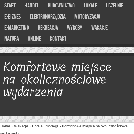
Start
Handel
Budownictwo
Lokale
Uczelnie
E-Biznes
Elektronarzędzia
Motoryzacja
E-marketing
Rekreacja
Wyroby
Wakacje
Natura
Online
Kontakt
Komfortowe miejsce
na okolicznościowe
wydarzenia
Home
»
Wakacje
»
Hotele i Noclegi
»
Komfortowe miejsce na okolicznościowe
wydarzenia