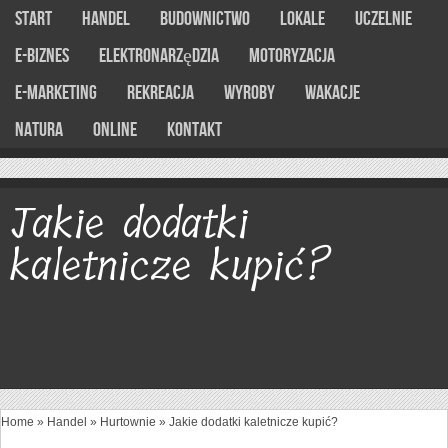
Start
Handel
Budownictwo
Lokale
Uczelnie
E-Biznes
Elektronarzędzia
Motoryzacja
E-marketing
Rekreacja
Wyroby
Wakacje
Natura
Online
Kontakt
Jakie dodatki
kaletnicze kupić?
Home
»
Handel
»
Hurtownie
»
Jakie dodatki kaletnicze kupić?