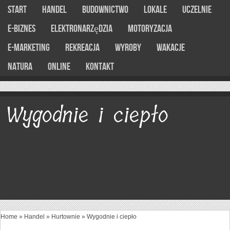
Start
Handel
Budownictwo
Lokale
Uczelnie
E-Biznes
Elektronarzędzia
Motoryzacja
E-marketing
Rekreacja
Wyroby
Wakacje
Natura
Online
Kontakt
Wygodnie i ciepło
Home
»
Handel
»
Hurtownie
»
Wygodnie i ciepło