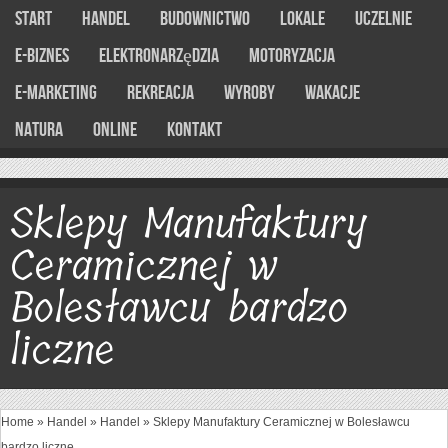
Start
Handel
Budownictwo
Lokale
Uczelnie
E-Biznes
Elektronarzędzia
Motoryzacja
E-marketing
Rekreacja
Wyroby
Wakacje
Natura
Online
Kontakt
Sklepy Manufaktury
Ceramicznej w
Bolesławcu bardzo
liczne
Home
»
Handel
»
Handel
»
Sklepy Manufaktury Ceramicznej w Bolesławcu
bardzo liczne