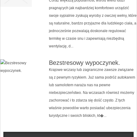
Coraz większą popularność wśród wielu ludzi
pragnących jak najbardziej komfortowo urządzić
swoje sypialnie zyskują wyroby z owczej wełny, które
są naturalne, bardzo przyjazne dla ludzkiego ciała, a
jednocześnie pozwalają doskonale regulować
termikę w czasie snu i zapewniają niezbędną
wentylację, d...
Bezstresowy wypoczynek.
Krajowe wczasy lub zagraniczne zawsze związane
są z pewnym ryzykiem. Już sama podróż autokarem
lub samolotem naraża nas na pewne
niebezpieczeństwo. Na wczasach również możemy
zachorować i to zdarza się dość często. Z tych
właśnie powodów warto posiadać ubezpieczenia
turystyczne i swoich bliskich, kt�...