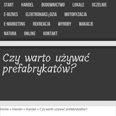
Start
Handel
Budownictwo
Lokale
Uczelnie
E-Biznes
Elektronarzędzia
Motoryzacja
E-marketing
Rekreacja
Wyroby
Wakacje
Natura
Online
Kontakt
Czy warto używać
prefabrykatów?
Home
»
Handel
»
Handel
»
Czy warto używać prefabrykatów?