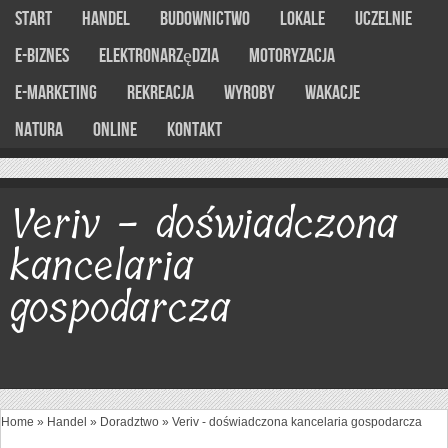
Start
Handel
Budownictwo
Lokale
Uczelnie
E-Biznes
Elektronarzędzia
Motoryzacja
E-marketing
Rekreacja
Wyroby
Wakacje
Natura
Online
Kontakt
Veriv - doświadczona
kancelaria
gospodarcza
Home
»
Handel
»
Doradztwo
»
Veriv - doświadczona kancelaria gospodarcza