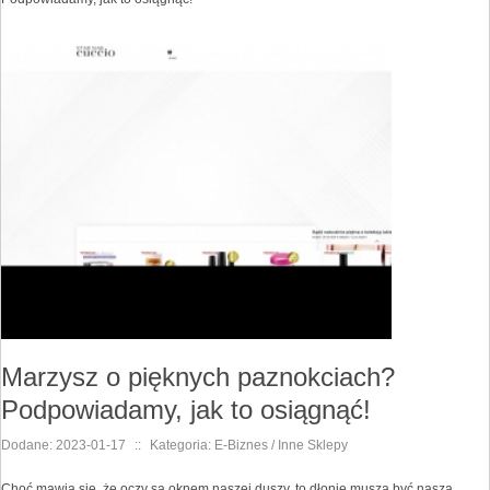
Marzysz o pięknych paznokciach?
Podpowiadamy, jak to osiągnąć!
Dodane: 2023-01-17
::
Kategoria: E-Biznes / Inne Sklepy
Choć mawia się, że oczy są oknem naszej duszy, to dłonie muszą być naszą