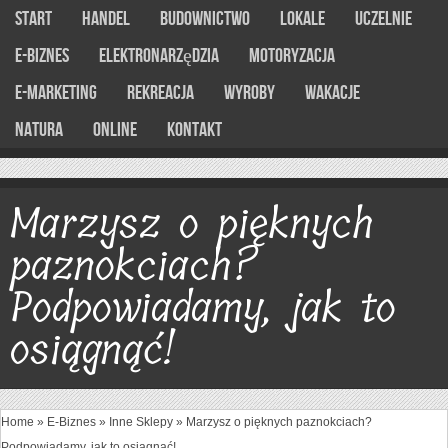
Start
Handel
Budownictwo
Lokale
Uczelnie
E-Biznes
Elektronarzędzia
Motoryzacja
E-marketing
Rekreacja
Wyroby
Wakacje
Natura
Online
Kontakt
Marzysz o pięknych
paznokciach?
Podpowiadamy, jak to
osiągnąć!
Home
»
E-Biznes
»
Inne Sklepy
»
Marzysz o pięknych paznokciach?
Podpowiadamy, jak to osiągnąć!