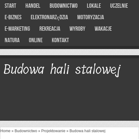
Start
Handel
Budownictwo
Lokale
Uczelnie
E-Biznes
Elektronarzędzia
Motoryzacja
E-marketing
Rekreacja
Wyroby
Wakacje
Natura
Online
Kontakt
Budowa hali stalowej
Home
»
Budownictwo
»
Projektowanie
»
Budowa hali stalowej