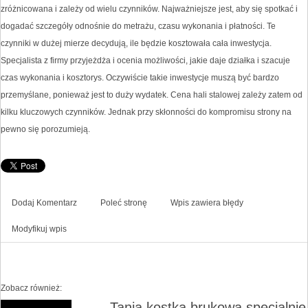
zróżnicowana i zależy od wielu czynników. Najważniejsze jest, aby się spotkać i
dogadać szczegóły odnośnie do metrażu, czasu wykonania i płatności. Te
czynniki w dużej mierze decydują, ile będzie kosztowała cała inwestycja.
Specjalista z firmy przyjeżdża i ocenia możliwości, jakie daje działka i szacuje
czas wykonania i kosztorys. Oczywiście takie inwestycje muszą być bardzo
przemyślane, ponieważ jest to duży wydatek. Cena hali stalowej zależy zatem od
kilku kluczowych czynników. Jednak przy skłonności do kompromisu strony na
pewno się porozumieją.
Dodaj Komentarz
Poleć stronę
Wpis zawiera błędy
Modyfikuj wpis
Zobacz również:
Tania kostka brukowa specjalnie