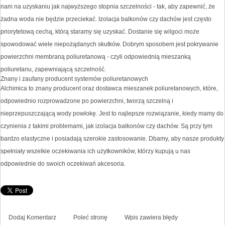
nam na uzyskaniu jak najwyższego stopnia szczelności - tak, aby zapewnić, że
żadna woda nie będzie przeciekać. Izolacja balkonów czy dachów jest często
priorytetową cechą, którą staramy się uzyskać. Dostanie się wilgoci może
spowodować wiele niepożądanych skutków. Dobrym sposobem jest pokrywanie
powierzchni membraną poliuretanową - czyli odpowiednią mieszanką
poliuretanu, zapewniającą szczelność.
Znany i zaufany producent systemów poliuretanowych
Alchimica to znany producent oraz dostawca mieszanek poliuretanowych, które,
odpowiednio rozprowadzone po powierzchni, tworzą szczelną i
nieprzepuszczającą wody powłokę. Jest to najlepsze rozwiązanie, kiedy mamy do
czynienia z takimi problemami, jak izolacja balkonów czy dachów. Są przy tym
bardzo elastyczne i posiadają szerokie zastosowanie. Dbamy, aby nasze produkty
spełniały wszelkie oczekiwania ich użytkowników, którzy kupują u nas
odpowiednie do swoich oczekiwań akcesoria.
Dodaj Komentarz
Poleć stronę
Wpis zawiera błędy