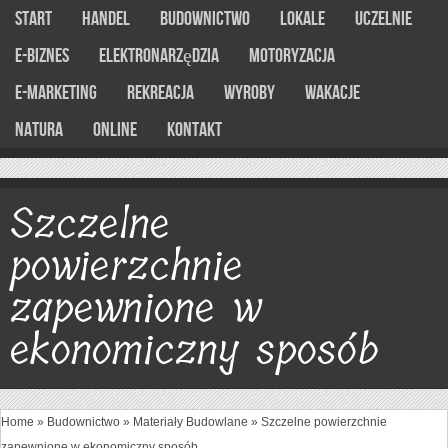
Start
Handel
Budownictwo
Lokale
Uczelnie
E-Biznes
Elektronarzędzia
Motoryzacja
E-marketing
Rekreacja
Wyroby
Wakacje
Natura
Online
Kontakt
Szczelne
powierzchnie
zapewnione w
ekonomiczny sposób
Home
»
Budownictwo
»
Materiały Budowlane
»
Szczelne powierzchnie
zapewnione w ekonomiczny sposób